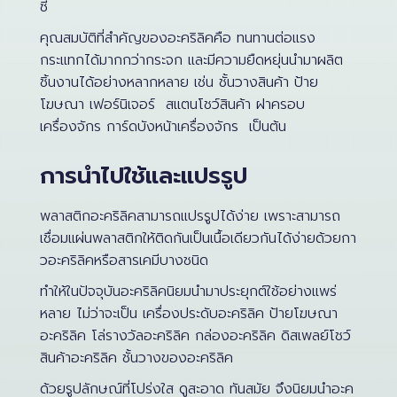
ซี
คุณสมบัติที่สำคัญของอะคริลิคคือ ทนทานต่อแรง
กระแทกได้มากกว่ากระจก และมีความยืดหยุ่นนำมาผลิต
ชิ้นงานได้อย่างหลากหลาย เช่น ชั้นวางสินค้า ป้าย
โฆษณา เฟอร์นิเจอร์ สแตนโชว์สินค้า ฝาครอบ
เครื่องจักร การ์ดบังหน้าเครื่องจักร เป็นต้น
การนำไปใช้และแปรรูป
พลาสติกอะคริลิคสามารถแปรรูปได้ง่าย เพราะสามารถ
เชื่อมแผ่นพลาสติกให้ติดกันเป็นเนื้อเดียวกันได้ง่ายด้วยกา
วอะคริลิคหรือสารเคมีบางชนิด
ทำให้ในปัจจุบันอะคริลิคนิยมนำมาประยุกต์ใช้อย่างแพร่
หลาย ไม่ว่าจะเป็น เครื่องประดับอะคริลิค ป้ายโฆษณา
อะคริลิค โล่รางวัลอะคริลิค กล่องอะคริลิค ดิสเพลย์โชว์
สินค้าอะคริลิค ชั้นวางของอะคริลิค
ด้วยรูปลักษณ์ที่โปร่งใส ดูสะอาด ทันสมัย จึงนิยมนำอะค